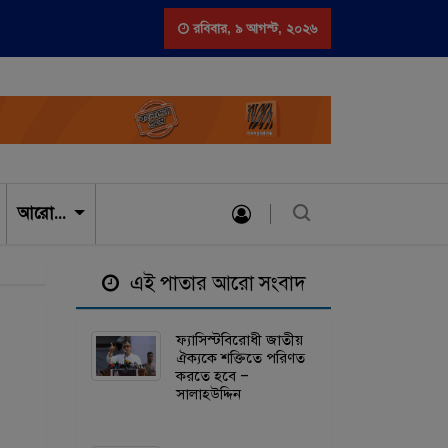
বাদ বিরোধীদের বিভেদ পতিত স্বৈরাচার ও তার দোসরদের লাভবান করবে – খেলাফত মজলি
রবিবার
,
৯ আগস্ট, ২০২৬
আরো…
এই পাতার আরো সংবাদ
ফ্যাসিস্টবিরোধী জাতীয়
ঐক্যকে শক্তিতে পরিণত
করতে হবে –
সালাহউদ্দিন