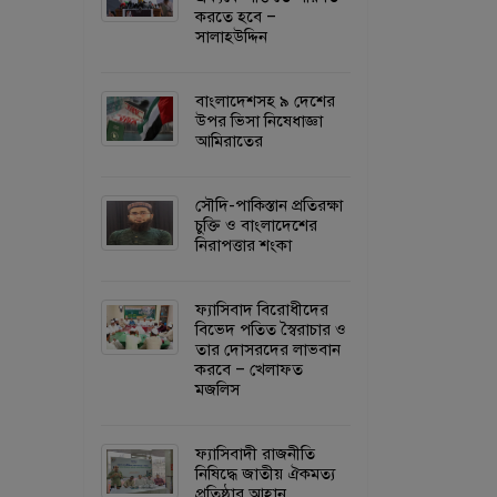
করতে হবে –
সালাহউদ্দিন
বাংলাদেশসহ ৯ দেশের
উপর ভিসা নিষেধাজ্ঞা
আমিরাতের
সৌদি-পাকিস্তান প্রতিরক্ষা
চুক্তি ও বাংলাদেশের
নিরাপত্তার শংকা
ফ্যাসিবাদ বিরোধীদের
বিভেদ পতিত স্বৈরাচার ও
তার দোসরদের লাভবান
করবে – খেলাফত
মজলিস
ফ্যাসিবাদী রাজনীতি
নিষিদ্ধে জাতীয় ঐকমত্য
প্রতিষ্ঠার আহ্বান