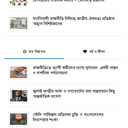
দোসরদের লাভবান করবে – খেলাফত মজলিস
ফ্যাসিবাদী রাজনীতি নিষিদ্ধে জাতীয় ঐকমত্য প্রতিষ্ঠার
আহ্বান বিশিষ্টজনের
মত-ভিন্ন মত
ধর্ম ও জীবন
রাজনীতিতে ত্যাগী কর্মীদের ন্যায্য মূল্যায়ন: একটি বাস্তব
ও দার্শনিক পর্যালোচনা
জুলাই জাতীয় সনদ ও গণভোটের রায় বাস্তবায়নে কিছু
আন্তর্জাতিক মডেল
সৌদি-পাকিস্তান প্রতিরক্ষা চুক্তি ও বাংলাদেশের
নিরাপত্তার শংকা