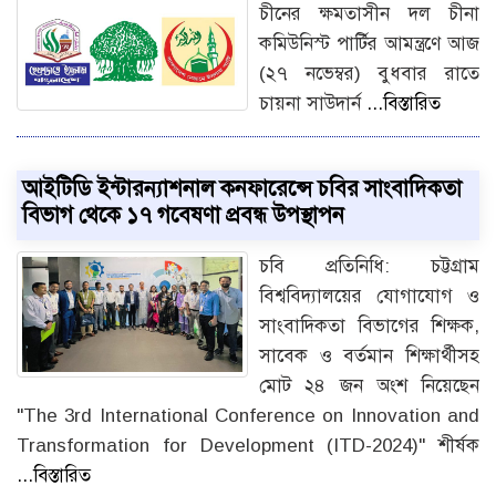
চীনের ক্ষমতাসীন দল চীনা
কমিউনিস্ট পার্টির আমন্ত্রণে আজ
(২৭ নভেম্বর) বুধবার রাতে
চায়না সাউদার্ন
...বিস্তারিত
আইটিডি ইন্টারন্যাশনাল কনফারেন্সে চবির সাংবাদিকতা
বিভাগ থেকে ১৭ গবেষণা প্রবন্ধ উপস্থাপন
চবি প্রতিনিধি: চট্টগ্রাম
বিশ্ববিদ্যালয়ের যোগাযোগ ও
সাংবাদিকতা বিভাগের শিক্ষক,
সাবেক ও বর্তমান শিক্ষার্থীসহ
মোট ২৪ জন অংশ নিয়েছেন
"The 3rd International Conference on Innovation and
Transformation for Development (ITD-2024)" শীর্ষক
...বিস্তারিত