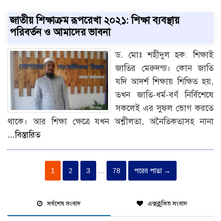
জাতীয় শিক্ষাক্রম রূপরেখা ২০২১: শিক্ষা ব্যবস্থায়
পরিবর্তন ও আমাদের ভাবনা
ড. মোঃ শহীদুল হক: শিক্ষাই
জাতির মেরুদন্ড। কোন জাতি
যদি আদর্শ শিক্ষায় শিক্ষিত হয়,
তখন জাতি-ধর্ম-বর্ণ নির্বিশেষে
সকলেই এর সুফল ভোগ করতে
থাকে। আর শিক্ষা ক্ষেত্রে যখন অশ্লীলতা, অনৈতিকতাসহ নানা
...বিস্তারিত
1
2
3
…
78
পরের পাতা →
সর্বশেষ সংবাদ
এক্সক্লুসিভ সংবাদ