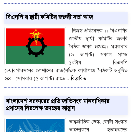
বিএনপি’র স্থায়ী কমিটির জরুরী সভা আজ
নিজস্ব প্রতিবেদক ।। বিএনপির
জাতীয় স্থায়ী কমিটির জরুরি
বৈঠক ডাকা হয়েছে। মঙ্গলবার
(৬ আগস্ট) সকাল সাড়ে
১০টায় বিএনপি
চেয়ারপারসনের গুলশানের রাজনৈতিক কার্যালয়ে বৈঠকটি অনুষ্ঠিত
হবে। সোমবার (৫ আগস্ট) রাতে
...বিস্তারিত
বাংলাদেশ সরকারের প্রতি জাতিসংঘ মানবাধিকার
প্রধানের নিরপেক্ষ তদন্তের আহ্বান
আন্তর্জাতিক ডেস্ক: কোটা সংস্কার
আন্দোলনে হতাহতদের