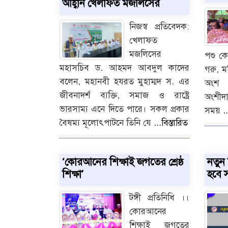
আহ্বান খেলাফত মজলিসের
নিজস্ব প্রতিবেদক:
খেলাফত
মজলিসের
পশু ক
মহাসচিব ড. আহমদ আবদুল কাদের
গরু, ম
বলেন, মহানবী হযরত মুহাম্মদ স. এর
অংশ 
জীবনাদর্শ ব্যক্তি, সমাজ ও রাষ্ট্রে
অংশীদ
ভারসাম্য এনে দিতে পারে। সকল প্রকার
সময়
.
বৈষম্য মূলোৎপাটনে তিনি যে
...বিস্তারিত
‘কোরআনের শিক্ষাই জগতের শ্রেষ্ঠ
নতুন শ
শিক্ষা’
হবে 
টঙ্গী প্রতিনিধি ।।
কোরআনের
শিক্ষাই জগতের