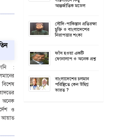
বাস্তবায়নে কিছু
আন্তর্জাতিক মডেল
সৌদি-পাকিস্তান প্রতিরক্ষা
চুক্তি ও বাংলাদেশের
নিরাপত্তার শংকা
তিন
ফাঁস হওয়া একটি
ফোনালাপ ও অনেক প্রশ্ন
গনি :
লমানের
বাংলাদেশের চলমান
পরিস্থিতে কেন উদ্বিগ্ন
 বিশেষ
ভারত ?
বাদতের
য় অনেক
্দেশ ও
লা আয়াত