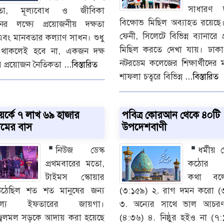
সাধারণ ছা
কতা, মূল্যবোধ ও জীবিকা
বিক্ষোভ মিছিল অব্যাহত রয়েছে
নের লক্ষ্যে প্রয়োজনীয় দক্ষতা
ফেনী, সিলেটে বিভিন্ন ব্যানারে প
এবং মানবতার কল্যাণ সাধন। শুধু
মিছিল করতে দেখা যায়। ঢাকা
া থাকলেই হবে না, একজন দক্ষ
নটরডেম কলেজের শিক্ষার্থীদের
র প্রয়োজন নৈতিকতা
...বিস্তারিত
শাফলা চত্বরে বিভিন্ন
...বিস্তারিত
য়র্কে ৭ লাখ ৬৯ হাজার
পবিত্র কোরআন থেকে ৪০টি
িমের বাস
উপদেশবাণী
নিউজ ডেস্ক
ধর্মীয় 
প্রথমবারের মতো,
কঠোর ভ
টাইমস স্কোয়ার
কথা বল
ঠেছিল শত শত মানুষের জন্য
(৩:১৫৯) ২. রাগ দমন করো (
মূল্যে ইফতারের জায়গা।
৩. অন্যের সাথে ভাল আচর
বলমল সড়কে আদায় করা হয়েছে
(৪:৩৬) ৪. নিষ্ঠুর হইও না (৭