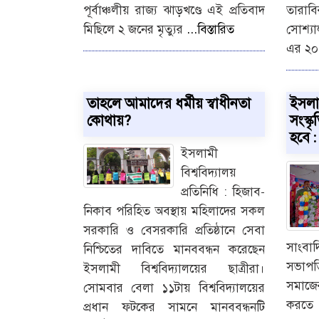
পূর্বাঞ্চলীয় রাজ্য ঝাড়খণ্ডে এই প্রতিবাদ
তারাব
মিছিলে ২ জনের মৃত্যুর
...বিস্তারিত
সোশ্যাল
এর ২
তাহলে আমাদের ধর্মীয় স্বাধীনতা
ইসলা
কোথায়?
সংস্
হবে :
ইসলামী
বিশ্ববিদ্যালয়
প্রতিনিধি : হিজাব-
নিকাব পরিহিত অবস্থায় মহিলাদের সকল
সরকারি ও বেসরকারি প্রতিষ্ঠানে সেবা
সাংবা
নিশ্চিতের দাবিতে মানববন্ধন করেছেন
সভাপতি
ইসলামী বিশ্ববিদ্যালয়ের ছাত্রীরা।
সমাজের
সোমবার বেলা ১১টায় বিশ্ববিদ্যালয়ের
করতে 
প্রধান ফটকের সামনে মানববন্ধনটি