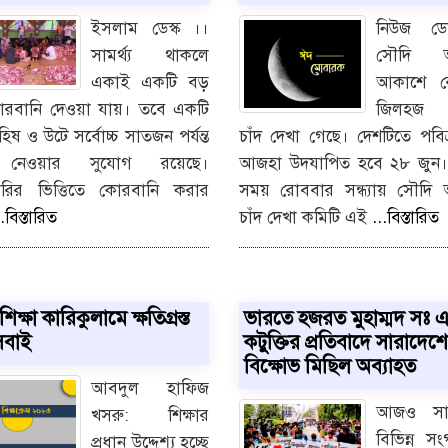
ইসলাম ডেস্ক ।।
নিউজ ডে
সামর্থ্য থাকলে
সৌদি আ
একাই একটি বড়
আকাশে র
োরবানি দেওয়া যায়। তবে একটি
জিলহজ 
হিষ ও উটে সর্বোচ্চ সাতজন পর্যন্ত
চাঁদ দেখা গেছে। দেশটিতে পবিত
নেওয়ার সুযোগ রয়েছে।
আজহা উদযাপিত হবে ২৮ জুন। স
ারির ভিত্তিতে কোরবানি করার
সময় রোববার সন্ধ্যায় সৌদি
..বিস্তারিত
চাঁদ দেখা কমিটি এই
...বিস্তারিত
িক্ষা কারিকুলামে ক্ষতিগ্রস্ত
ভারতে হজরত মুহাম্মদ সঃ 
সবাই
কটুুক্তির প্রতিবাদে সারাদেশে
বিক্ষোভ মিছিল অব্যাহত
আবদুল হাফিজ
আজও সার
খসরু: শিক্ষার
বিভিন্ন স
প্রধান উদ্দেশ্য হচ্ছে