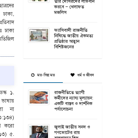
তার দোসরদের লাভবান
ত্রদের
করবে – খেলাফত
মজলিস
। ঢাকা,
্রতিবাদ
ফ্যাসিবাদী রাজনীতি
ঃ ঢাকা
নিষিদ্ধে জাতীয় ঐকমত্য
 মতিজিল
প্রতিষ্ঠার আহ্বান
বিশিষ্টজনের
মত-ভিন্ন মত
ধর্ম ও জীবন
রাজনীতিতে ত্যাগী
ডেস্ক
১.
কর্মীদের ন্যায্য মূল্যায়ন:
াষায়
একটি বাস্তব ও দার্শনিক
পর্যালোচনা
ো না
৩:১৩৪)
ণ করো
জুলাই জাতীয় সনদ ও
গণভোটের রায়
:১৩) ৫.