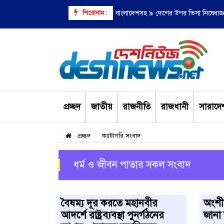
শিরোনাম :
বাংলাদেশসহ ৯ দেশের উপর ভিসা নিষেধাজ্
প্রচ্ছদ
জাতীয়
রাজনীতি
রাজধানী
সারাদে
প্রচ্ছদ
ক্যাটাগরি সংবাদ
ধর্ম ও জীবন পাতার সকল সংবাদ
বৈষম্য দূর করতে মহানবীর
অংশীদ
আদর্শে রাষ্ট্রব্যবস্থা পুনর্গঠনের
জানা