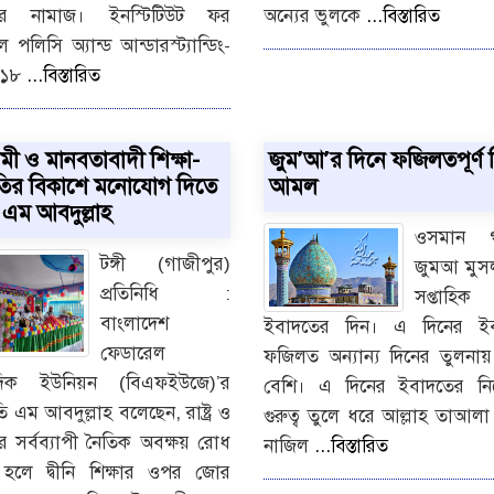
ির নামাজ। ইনস্টিটিউট ফর
অন্যের ভুলকে
...বিস্তারিত
 পলিসি অ্যান্ড আন্ডারস্ট্যান্ডিং-
০১৮
...বিস্তারিত
মী ও মানবতাবাদী শিক্ষা-
জুম’আ’র দিনে ফজিলতপূর্ণ 
কৃতির বিকাশে মনোযোগ দিতে
আমল
 এম আবদুল্লাহ
ওসমান 
টঙ্গী (গাজীপুর)
জুমআ মুস
প্রতিনিধি :
সপ্তাহিক
বাংলাদেশ
ইবাদতের দিন। এ দিনের ই
ফেডারেল
ফজিলত অন্যান্য দিনের তুলনা
দিক ইউনিয়ন (বিএফইউজে)’র
বেশি। এ দিনের ইবাদতের নির
 এম আবদুল্লাহ বলেছেন, রাষ্ট্র ও
গুরুত্ব তুলে ধরে আল্লাহ তাআ
 সর্বব্যাপী নৈতিক অবক্ষয় রোধ
নাজিল
...বিস্তারিত
হলে দ্বীনি শিক্ষার ওপর জোর