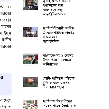
জুলাই জাতীয় সনদ ও
গণভোটের রায়
স্ক ।।
বাস্তবায়নে কিছু
রবের
আন্তর্জাতিক মডেল
োববার
মাসের
ফ্যাসিস্টবিরোধী জাতীয়
ঐক্যকে শক্তিতে পরিণত
্র ঈদুল
করতে হবে –
্থানীয়
সালাহউদ্দিন
 আরবের
বাংলাদেশসহ ৯ দেশের
উপর ভিসা নিষেধাজ্ঞা
আমিরাতের
এর
সৌদি-পাকিস্তান প্রতিরক্ষা
চুক্তি ও বাংলাদেশের
নিরাপত্তার শংকা
াদেশে
ফ্যাসিবাদ বিরোধীদের
বিভেদ পতিত স্বৈরাচার ও
ংগঠন ও