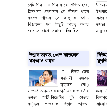
শ্রেষ্ঠ শিক্ষা। এ শিক্ষায় যে শিক্ষিত হবে,
নৈতি
ত্রিশপারা কোরআন যে সীনায় ধারন
উপার্জ
করতে পারবে সে আধুনিক জ্ঞান-
অর্জন 
বিজ্ঞানের সব কিছুই আয়ত্ব করার
দক্ষত
যোগ্যতা রাখে। সমাজ
...বিস্তারিত
মানুষে
উত্তাল ভারত, ক্ষোভ ঝাড়লেন
নিউই
মমতা ও রাহুল
মুসল
নিউজ ডেস্ক
মহানবী হজরত
মুহাম্মদ (সা.)
সম্পর্কে ভারতের ক্ষমতাসীন দল ভারতীয়
হয়ে উ
জনতা পার্টি–বিজেপির দুই নেতার
বিনা
কটূক্তির প্রতিবাদে উত্তাল ভারত।
আলোজ্