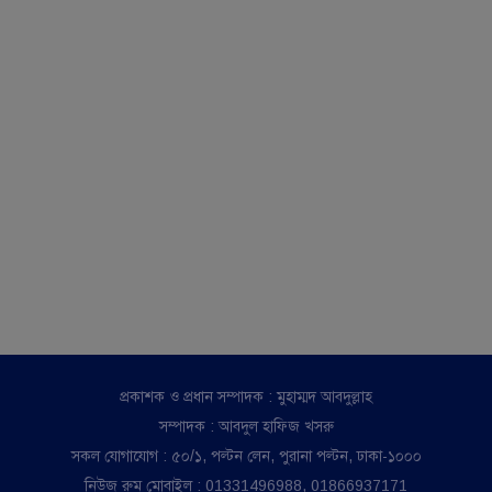
প্রকাশক ও প্রধান সম্পাদক : মুহাম্মদ আবদুল্লাহ
সম্পাদক : আবদুল হাফিজ খসরু
সকল যোগাযোগ : ৫০/১, পল্টন লেন, পুরানা পল্টন, ঢাকা-১০০০
নিউজ রুম মোবাইল : 01331496988, 01866937171