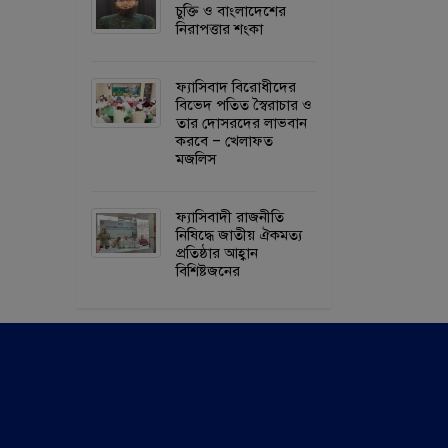
চুক্তি ও বাংলাদেশের
নিরাপত্তার শংকা
ফ্যাসিবাদ বিরোধীদের
বিভেদ পতিত স্বৈরাচার ও
তার দোসরদের লাভবান
করবে – খেলাফত
মজলিস
ফ্যাসিবাদী রাজনীতি
নিষিদ্ধে জাতীয় ঐকমত্য
প্রতিষ্ঠার আহ্বান
বিশিষ্টজনের