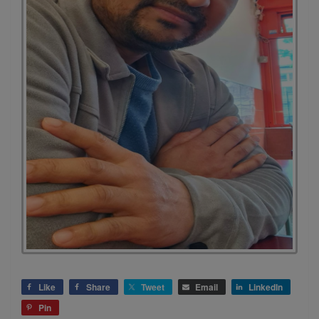
Like
Share
Tweet
Email
LinkedIn
Pin