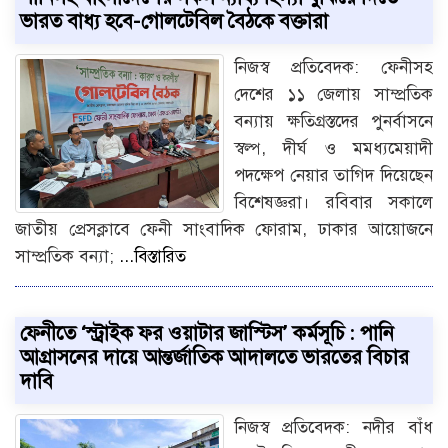
ভারত বাধ্য হবে-গোলটেবিল বৈঠকে বক্তারা
নিজস্ব প্রতিবেদক: ফেনীসহ
দেশের ১১ জেলায় সাম্প্রতিক
বন্যায় ক্ষতিগ্রস্তদের পুনর্বাসনে
স্বল্প, দীর্ঘ ও মমধ্যমেয়াদী
পদক্ষেপ নেয়ার তাগিদ দিয়েছেন
বিশেষজ্ঞরা। রবিবার সকালে
জাতীয় প্রেসক্লাবে ফেনী সাংবাদিক ফোরাম, ঢাকার আয়োজনে
সাম্প্রতিক বন্যা;
...বিস্তারিত
ফেনীতে ‘স্ট্রাইক ফর ওয়াটার জাস্টিস’ কর্মসূচি : পানি
আগ্রাসনের দায়ে আন্তর্জাতিক আদালতে ভারতের বিচার
দাবি
নিজস্ব প্রতিবেদক: নদীর বাঁধ