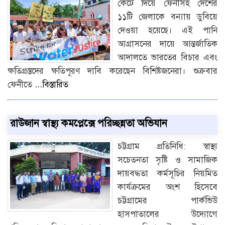
কেটে দিয়ে ফেনীসহ দেশের
১১টি জেলাকে বন্যায় ডুবিয়ে
দেওয়া হয়েছে। এই পানি
আগ্রাসনের দায়ে আন্তর্জাতিক
আদালতে ভারতের বিচার এবং
ক্ষতিগ্রস্তদের ক্ষতিপূরণ দাবি করেছেন বিশিষ্টজনেরা। শুক্রবার
ফেনীতে
...বিস্তারিত
রাউজান স্বাস্থ্য কমপ্লেক্সে পরিচ্ছন্নতা অভিযান
চট্টগ্রাম প্রতিনিধি: স্বাস্থ্য
সচেতনতা সৃষ্টি ও সামাজিক
দায়বদ্ধতা কর্মসূচির নিয়মিত
কার্যক্রমের অংশ হিসেবে
চট্টগ্রামের পার্কভিউ
হাসপাতালের উদ্যোগে