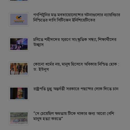
গণপিটুনির মত মবভায়োলেন্সের ঘটনাগুলোর ন্যায়বিচার
নিশ্চিতের দাবি সিটিজেন ইনিশিয়েটিভের
চবিতে শহীদদের স্মরণে সাংস্কৃতিক সন্ধ্যা, শিক্ষার্থীদের
উচ্ছ্বাস
কোনো ধর্মের নয়, মানুষ হিসেবে অধিকার নিশ্চিত হোক :
ড. ইউনূস
রাষ্ট্রপতি চুপ্পু অন্তর্বর্তী সরকারে পছন্দের লোক দিতে চান
“সে চেয়েছিল ক্ষমতায় টিকে থাকার জন্য আরো বেশি
মানুষ হত্যা করতে”