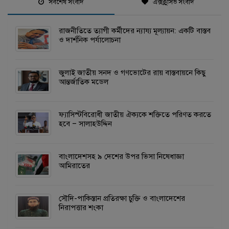
সর্বশেষ সংবাদ
এক্সক্লুসিভ সংবাদ
রাজনীতিতে ত্যাগী কর্মীদের ন্যায্য মূল্যায়ন: একটি বাস্তব
ও দার্শনিক পর্যালোচনা
জুলাই জাতীয় সনদ ও গণভোটের রায় বাস্তবায়নে কিছু
আন্তর্জাতিক মডেল
ফ্যাসিস্টবিরোধী জাতীয় ঐক্যকে শক্তিতে পরিণত করতে
হবে – সালাহউদ্দিন
বাংলাদেশসহ ৯ দেশের উপর ভিসা নিষেধাজ্ঞা
আমিরাতের
সৌদি-পাকিস্তান প্রতিরক্ষা চুক্তি ও বাংলাদেশের
নিরাপত্তার শংকা