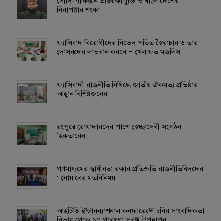
সৌদি-পাকিস্তান প্রতিরক্ষা চুক্তি ও বাংলাদেশের
নিরাপত্তার শংকা
ফ্যাসিবাদ বিরোধীদের বিভেদ পতিত স্বৈরাচার ও তার
দোসরদের লাভবান করবে – খেলাফত মজলিস
ফ্যাসিবাদী রাজনীতি নিষিদ্ধে জাতীয় ঐকমত্য প্রতিষ্ঠার
আহ্বান বিশিষ্টজনের
রংপুরে রোযাদারদের পাশে স্বেচ্ছাসেবী সংগঠন
‘ইকতারেন
গণমাধ্যমের স্বাধীনতা রক্ষার প্রতিশ্রুতি রাজনীতিবিদদের
: নোয়াবের মতবিনিময়
আইটিডি ইন্টারন্যাশনাল কনফারেন্সে চবির সাংবাদিকতা
বিভাগ থেকে ১৭ গবেষণা প্রবন্ধ উপস্থাপন