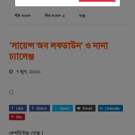
এক্সক্লুসিভ
মত-ভিন্নমত
শিরোনাম
শীর্ষ সংবাদ
শীর্ষ সংবাদ-৪
স্বাস্থ্য
‘সায়েন্স অব লকডাউন’ ও নানা
চ্যালেঞ্জ
৭ জুন, ২০২০
Like
Share
Tweet
Email
LinkedIn
Pin
দেশনিউজ ডেস্ক |