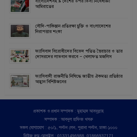
বাংলাদেশসহ ৯ দেশের উপর ভিসা নিষেধাজ্ঞা
আমিরাতের
সৌদি-পাকিস্তান প্রতিরক্ষা চুক্তি ও বাংলাদেশের
নিরাপত্তার শংকা
ফ্যাসিবাদ বিরোধীদের বিভেদ পতিত স্বৈরাচার ও তার
দোসরদের লাভবান করবে – খেলাফত মজলিস
ফ্যাসিবাদী রাজনীতি নিষিদ্ধে জাতীয় ঐকমত্য প্রতিষ্ঠার
আহ্বান বিশিষ্টজনের
প্রকাশক ও প্রধান সম্পাদক : মুহাম্মদ আবদুল্লাহ
সম্পাদক : আবদুল হাফিজ খসরু
সকল যোগাযোগ : ৫০/১, পল্টন লেন, পুরানা পল্টন, ঢাকা-১০০০
নিউজ রুম মোবাইল : 01331496988, 01866937171