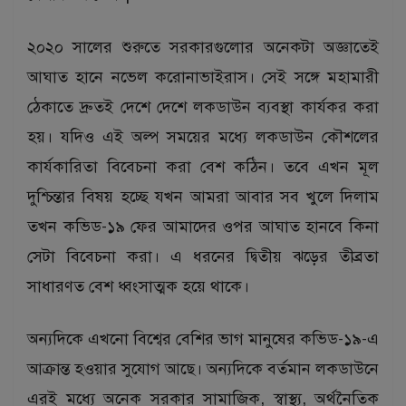
২০২০ সালের শুরুতে সরকারগুলোর অনেকটা অজ্ঞাতেই
আঘাত হানে নভেল করোনাভাইরাস। সেই সঙ্গে মহামারী
ঠেকাতে দ্রুতই দেশে দেশে লকডাউন ব্যবস্থা কার্যকর করা
হয়। যদিও এই অল্প সময়ের মধ্যে লকডাউন কৌশলের
কার্যকারিতা বিবেচনা করা বেশ কঠিন। তবে এখন মূল
দুশ্চিন্তার বিষয় হচ্ছে যখন আমরা আবার সব খুলে দিলাম
তখন কভিড-১৯ ফের আমাদের ওপর আঘাত হানবে কিনা
সেটা বিবেচনা করা। এ ধরনের দ্বিতীয় ঝড়ের তীব্রতা
সাধারণত বেশ ধ্বংসাত্মক হয়ে থাকে।
অন্যদিকে এখনো বিশ্বের বেশির ভাগ মানুষের কভিড-১৯-এ
আক্রান্ত হওয়ার সুযোগ আছে। অন্যদিকে বর্তমান লকডাউনে
এরই মধ্যে অনেক সরকার সামাজিক, স্বাস্থ্য, অর্থনৈতিক