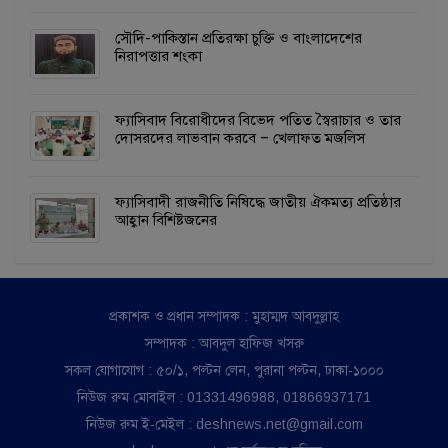
সৌদি-পাকিস্তান প্রতিরক্ষা চুক্তি ও বাংলাদেশের
নিরাপত্তার শংকা
ফ্যাসিবাদ বিরোধীদের বিভেদ পতিত স্বৈরাচার ও তার
দোসরদের লাভবান করবে – খেলাফত মজলিস
ফ্যাসিবাদী রাজনীতি নিষিদ্ধে জাতীয় ঐকমত্য প্রতিষ্ঠার
আহ্বান বিশিষ্টজনের
প্রকাশক ও প্রধান সম্পাদক : মুহাম্মদ আবদুল্লাহ
সম্পাদক : আবদুল হাফিজ খসরু
সকল যোগাযোগ : ৫০/১, পল্টন লেন, পুরানা পল্টন, ঢাকা-১০০০
নিউজ রুম মোবাইল : 01331496988, 01866937171
নিউজ রুম ই-মেইল : deshnews.net@gmail.com