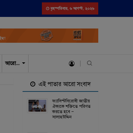
েশসহ ৯ দেশের উপর ভিসা নিষেধাজ্ঞা আমিরাতের
বৃহস্পতিবার
,
৬ আগস্ট, ২০২৬
আরো…
এই পাতার আরো সংবাদ
ফ্যাসিস্টবিরোধী জাতীয়
ঐক্যকে শক্তিতে পরিণত
করতে হবে –
সালাহউদ্দিন