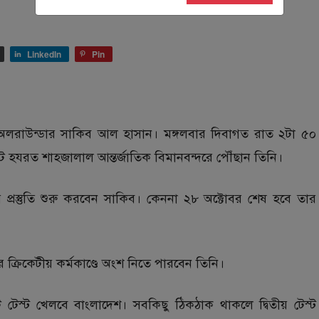
LinkedIn
Pin
সেরা অলরাউন্ডার সাকিব আল হাসান। মঙ্গলবার দিবাগত রাত ২টা ৫০
টে হযরত শাহজালাল আন্তর্জাতিক বিমানবন্দরে পৌঁছান তিনি।
প্রস্তুতি শুরু করবেন সাকিব। কেননা ২৮ অক্টোবর শেষ হবে তার
্রিকেটীয় কর্মকাণ্ডে অংশ নিতে পারবেন তিনি।
নটি টেস্ট খেলবে বাংলাদেশ। সবকিছু ঠিকঠাক থাকলে দ্বিতীয় টেস্ট