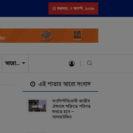
বাদ বিরোধীদের বিভেদ পতিত স্বৈরাচার ও তার দোসরদের লাভবান করবে – খেলাফত মজলি
শুক্রবার
,
৭ আগস্ট, ২০২৬
আরো…
এই পাতার আরো সংবাদ
ফ্যাসিস্টবিরোধী জাতীয়
ঐক্যকে শক্তিতে পরিণত
করতে হবে –
সালাহউদ্দিন