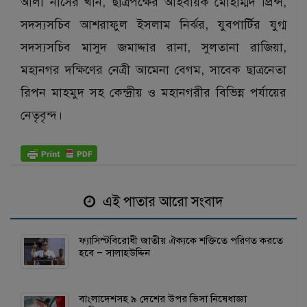
আলী নাসের খান, ছাত্রপক্ষের আহবায়ক মোহাম্মদ প্রিন্স,
সদস্যসচিব আশরাফুল ইসলাম নির্ঝর, যুবপার্টির যুগ্ম
সদস্যসচিব মাসুদ জমাদ্দার রানা, সুলতানা রাজিয়া,
মহানগর দক্ষিণের নেত্রী আমেনা বেগম, সাবেক ছাত্রনেতা
রিপন মাহমুদ সহ কেন্দ্রীয় ও মহানগরীর বিভিন্ন পর্যায়ের
নেতৃবৃন্দ।
এই পাতার আরো সংবাদ
ফ্যাসিস্টবিরোধী জাতীয় ঐক্যকে শক্তিতে পরিণত করতে
হবে – সালাহউদ্দিন
বাংলাদেশসহ ৯ দেশের উপর ভিসা নিষেধাজ্ঞা