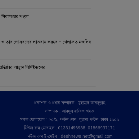
র নিরাপত্তার শংকা
াচার ও তার দোসরদের লাভবান করবে – খেলাফত মজলিস
রতিষ্ঠার আহ্বান বিশিষ্টজনের
প্রকাশক ও প্রধান সম্পাদক : মুহাম্মদ আবদুল্লাহ
সম্পাদক : আবদুল হাফিজ খসরু
সকল যোগাযোগ : ৫০/১, পল্টন লেন, পুরানা পল্টন, ঢাকা-১০০০
নিউজ রুম মোবাইল : 01331496988, 01866937171
নিউজ রুম ই-মেইল : deshnews.net@gmail.com