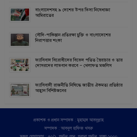
বাংলাদেশসহ ৯ দেশের উপর ভিসা নিষেধাজ্ঞা
আমিরাতের
সৌদি-পাকিস্তান প্রতিরক্ষা চুক্তি ও বাংলাদেশের
নিরাপত্তার শংকা
ফ্যাসিবাদ বিরোধীদের বিভেদ পতিত স্বৈরাচার ও তার
দোসরদের লাভবান করবে – খেলাফত মজলিস
ফ্যাসিবাদী রাজনীতি নিষিদ্ধে জাতীয় ঐকমত্য প্রতিষ্ঠার
আহ্বান বিশিষ্টজনের
প্রকাশক ও প্রধান সম্পাদক : মুহাম্মদ আবদুল্লাহ
সম্পাদক : আবদুল হাফিজ খসরু
সকল যোগাযোগ : ৫০/১, পল্টন লেন, পুরানা পল্টন, ঢাকা-১০০০