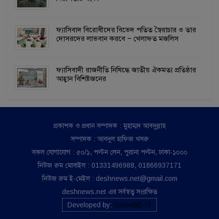
ফ্যাসিবাদ বিরোধীদের বিভেদ পতিত স্বৈরাচার ও তার
দোসরদের লাভবান করবে – খেলাফত মজলিস
ফ্যাসিবাদী রাজনীতি নিষিদ্ধে জাতীয় ঐকমত্য প্রতিষ্ঠার
আহ্বান বিশিষ্টজনের
প্রকাশক ও প্রধান সম্পাদক : মুহাম্মদ আবদুল্লাহ
সম্পাদক : আবদুল হাফিজ খসরু
সকল যোগাযোগ : ৫০/১, পল্টন লেন, পুরানা পল্টন, ঢাকা-১০০০
নিউজ রুম মোবাইল : 01331496988, 01866937171
নিউজ রুম ই-মেইল : deshnews.net@gmail.com
deshnews.net এর সর্বস্বত্ব সংরক্ষিত
Developed by:
GreenBD IT