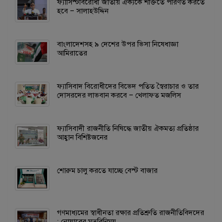
ফ্যাসিস্টবিরোধী জাতীয় ঐক্যকে শক্তিতে পরিণত করতে
হবে – সালাহউদ্দিন
বাংলাদেশসহ ৯ দেশের উপর ভিসা নিষেধাজ্ঞা
আমিরাতের
ফ্যাসিবাদ বিরোধীদের বিভেদ পতিত স্বৈরাচার ও তার
দোসরদের লাভবান করবে – খেলাফত মজলিস
ফ্যাসিবাদী রাজনীতি নিষিদ্ধে জাতীয় ঐকমত্য প্রতিষ্ঠার
আহ্বান বিশিষ্টজনের
শোরুম চালু করতে যাচ্ছে বেস্ট বাজার
গণমাধ্যমের স্বাধীনতা রক্ষার প্রতিশ্রুতি রাজনীতিবিদদের
: নোয়াবের মতবিনিময়