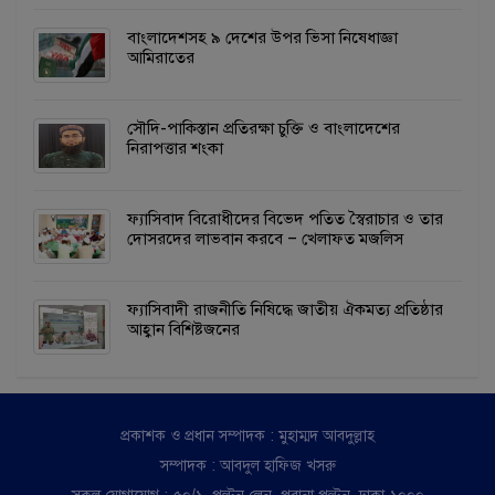
বাংলাদেশসহ ৯ দেশের উপর ভিসা নিষেধাজ্ঞা
আমিরাতের
সৌদি-পাকিস্তান প্রতিরক্ষা চুক্তি ও বাংলাদেশের
নিরাপত্তার শংকা
ফ্যাসিবাদ বিরোধীদের বিভেদ পতিত স্বৈরাচার ও তার
দোসরদের লাভবান করবে – খেলাফত মজলিস
ফ্যাসিবাদী রাজনীতি নিষিদ্ধে জাতীয় ঐকমত্য প্রতিষ্ঠার
আহ্বান বিশিষ্টজনের
প্রকাশক ও প্রধান সম্পাদক : মুহাম্মদ আবদুল্লাহ
সম্পাদক : আবদুল হাফিজ খসরু
সকল যোগাযোগ : ৫০/১, পল্টন লেন, পুরানা পল্টন, ঢাকা-১০০০