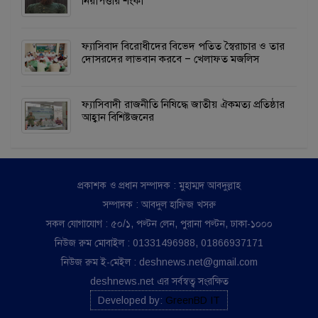
নিরাপত্তার শংকা
ফ্যাসিবাদ বিরোধীদের বিভেদ পতিত স্বৈরাচার ও তার
দোসরদের লাভবান করবে – খেলাফত মজলিস
ফ্যাসিবাদী রাজনীতি নিষিদ্ধে জাতীয় ঐকমত্য প্রতিষ্ঠার
আহ্বান বিশিষ্টজনের
প্রকাশক ও প্রধান সম্পাদক : মুহাম্মদ আবদুল্লাহ
সম্পাদক : আবদুল হাফিজ খসরু
সকল যোগাযোগ : ৫০/১, পল্টন লেন, পুরানা পল্টন, ঢাকা-১০০০
নিউজ রুম মোবাইল : 01331496988, 01866937171
নিউজ রুম ই-মেইল : deshnews.net@gmail.com
deshnews.net এর সর্বস্বত্ব সংরক্ষিত
Developed by:
GreenBD IT