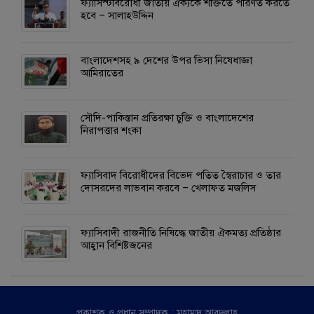
ফ্যাসিস্টবিরোধী জাতীয় ঐক্যকে শক্তিতে পরিণত করতে
হবে – সালাহউদ্দিন
বাংলাদেশসহ ৯ দেশের উপর ভিসা নিষেধাজ্ঞা
আমিরাতের
সৌদি-পাকিস্তান প্রতিরক্ষা চুক্তি ও বাংলাদেশের
নিরাপত্তার শংকা
ফ্যাসিবাদ বিরোধীদের বিভেদ পতিত স্বৈরাচার ও তার
দোসরদের লাভবান করবে – খেলাফত মজলিস
ফ্যাসিবাদী রাজনীতি নিষিদ্ধে জাতীয় ঐকমত্য প্রতিষ্ঠার
আহ্বান বিশিষ্টজনের
প্রকাশক ও প্রধান সম্পাদক : মুহাম্মদ আবদুল্লাহ