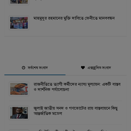
মাহমুদুর রহমানের মুক্তি দাবিতে ফেনীতে মানববন্ধন
সর্বশেষ সংবাদ
এক্সক্লুসিভ সংবাদ
রাজনীতিতে ত্যাগী কর্মীদের ন্যায্য মূল্যায়ন: একটি বাস্তব
ও দার্শনিক পর্যালোচনা
জুলাই জাতীয় সনদ ও গণভোটের রায় বাস্তবায়নে কিছু
আন্তর্জাতিক মডেল