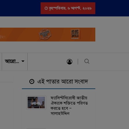
বাদ বিরোধীদের বিভেদ পতিত স্বৈরাচার ও তার দোসরদের লাভবান করবে – খেলাফত মজলি
বৃহস্পতিবার
,
৬ আগস্ট, ২০২৬
আরো…
এই পাতার আরো সংবাদ
ফ্যাসিস্টবিরোধী জাতীয়
ঐক্যকে শক্তিতে পরিণত
করতে হবে –
সালাহউদ্দিন