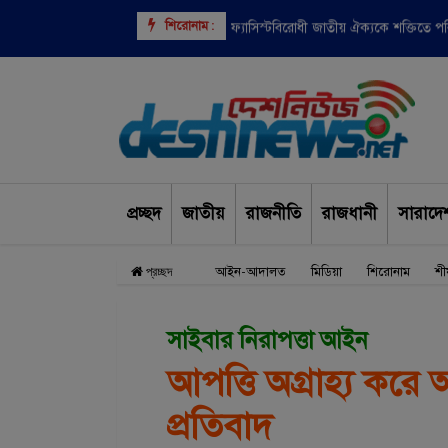
শিরোনাম :
বাংলাদেশসহ ৯ দেশের উপর ভিসা নিষেধাজ্
ফ্যাসিস্টবিরোধী জাতীয় ঐক্যকে শক্তিতে 
প্রচ্ছদ
জাতীয়
রাজনীতি
রাজধানী
সারাদে
আইন-আদালত
মিডিয়া
শিরোনাম
শী
প্রচ্ছদ
সাইবার নিরাপত্তা আইন
আপত্তি অগ্রাহ্য কর
প্রতিবাদ