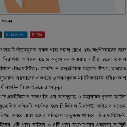
সংগঠনের
LinkedIn
Pin
ুযোগসহ নিপীড়নমূলক সকল ধারা বহাল রেখে এবং অংশীজনদের সঙ্গে
নিরাপত্তা আইনের চূড়ান্ত অনুমোদন দেওয়ায় গভীর উদ্বেগ প্রকাশ
নিয়ন (বিএফইউজ)। জাতীয় ও আন্তর্জাতিক মহলের উদ্বেগ, মতামত
ন্ত অনুমোদন সরকারের একগুঁয়ে ও দমনমূলক মানসিকতারই বহিঃপ্রকাশ
র্ষ সংগঠন বিএফইউজে’র নেতৃত্ব।
ে বিএফইউজে’র সভাপতি এম আবদুল্লাহ ও মহাসচিব নুরুল আমিন
 অনুমোদিত আইনটি কার্যকর হলে ডিজিটাল নিরাপত্তা আইনের মতোই
কে বিপন্ন করবে এবং ভয়ের পরিবেশ অক্ষুণœ থাকবে। বিএফইউজে’র
আইনের ৮টি ধারা বাতিল ও ৪টি ধারা সংশোধনের প্রস্তাবনা সংশ্লিষ্ট