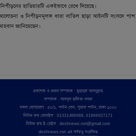
নিপীড়নের হাতিয়ারটি একইভাবে রেখে দিয়েছে।
ে আলোচনা ও নিপীড়নমূলক ধারা বাতিল ছাড়া আইনটি সংসদে পাশ
 আহবান জানিয়েছেন।
প্রকাশক ও প্রধান সম্পাদক : মুহাম্মদ আবদুল্লাহ
সম্পাদক : আবদুল হাফিজ খসরু
সকল যোগাযোগ : ৫০/১, পল্টন লেন, পুরানা পল্টন, ঢাকা-১০০০
নিউজ রুম মোবাইল : 01331496988, 01866937171
নিউজ রুম ই-মেইল : deshnews.net@gmail.com
deshnews.net এর সর্বস্বত্ব সংরক্ষিত