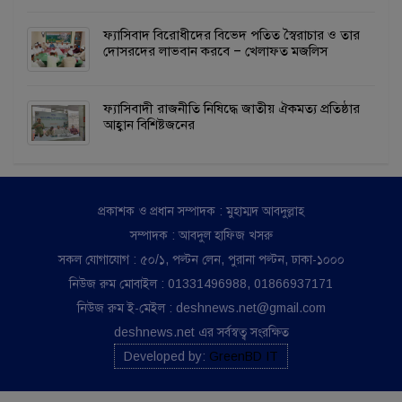
ফ্যাসিবাদ বিরোধীদের বিভেদ পতিত স্বৈরাচার ও তার
দোসরদের লাভবান করবে – খেলাফত মজলিস
ফ্যাসিবাদী রাজনীতি নিষিদ্ধে জাতীয় ঐকমত্য প্রতিষ্ঠার
আহ্বান বিশিষ্টজনের
প্রকাশক ও প্রধান সম্পাদক : মুহাম্মদ আবদুল্লাহ
সম্পাদক : আবদুল হাফিজ খসরু
সকল যোগাযোগ : ৫০/১, পল্টন লেন, পুরানা পল্টন, ঢাকা-১০০০
নিউজ রুম মোবাইল : 01331496988, 01866937171
নিউজ রুম ই-মেইল : deshnews.net@gmail.com
deshnews.net এর সর্বস্বত্ব সংরক্ষিত
Developed by:
GreenBD IT