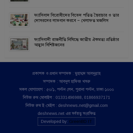
ফ্যাসিবাদ বিরোধীদের বিভেদ পতিত স্বৈরাচার ও তার
দোসরদের লাভবান করবে – খেলাফত মজলিস
ফ্যাসিবাদী রাজনীতি নিষিদ্ধে জাতীয় ঐকমত্য প্রতিষ্ঠার
আহ্বান বিশিষ্টজনের
প্রকাশক ও প্রধান সম্পাদক : মুহাম্মদ আবদুল্লাহ
সম্পাদক : আবদুল হাফিজ খসরু
সকল যোগাযোগ : ৫০/১, পল্টন লেন, পুরানা পল্টন, ঢাকা-১০০০
নিউজ রুম মোবাইল : 01331496988, 01866937171
নিউজ রুম ই-মেইল : deshnews.net@gmail.com
deshnews.net এর সর্বস্বত্ব সংরক্ষিত
Developed by:
GreenBD IT