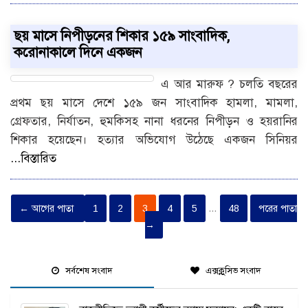
ছয় মাসে নিপীড়নের শিকার ১৫৯ সাংবাদিক,
করোনাকালে দিনে একজন
এ আর মারুফ ? চলতি বছরের
প্রথম ছয় মাসে দেশে ১৫৯ জন সাংবাদিক হামলা, মামলা,
গ্রেফতার, নির্যাতন, হুমকিসহ নানা ধরনের নিপীড়ন ও হয়রানির
শিকার হয়েছেন। হত্যার অভিযোগ উঠেছে একজন সিনিয়র
...বিস্তারিত
← আগের পাতা
1
2
3
4
5
…
48
পরের পাতা
→
সর্বশেষ সংবাদ
এক্সক্লুসিভ সংবাদ