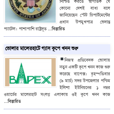
নিশ্চিত করতে স্বাগতিক যে
কোনো দেশই বাধ্য বলে
জানিয়েছেন স্টেট ডিপার্টমেন্টের
প্রধান উপমুখপাত্র ভেদান্ত
প্যাটেল। পাশাপাশি রাষ্ট্রদূত
...বিস্তারিত
ভোলার মালেরহাটে গ্যাস কূপে খনন শুরু
নিজস্ব প্রতিবেদক
ভোলায়
নতুন একটি কূপে খনন কাজ শুরু
করেছে বাপেক্স। বৃহস্পতিবার
(৯ মার্চ) সদর উপজেলার পশ্চিম
ইলিশা ইউনিয়নের ১ নম্বর
ওয়ার্ডের মালেরহাট সংলগ্ন এলাকায় ওই কূপে খনন কাজ
...বিস্তারিত