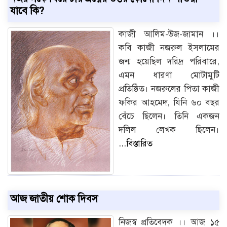
যাবে কি?
কাজী আলিম-উজ-জামান ।।
কবি কাজী নজরুল ইসলামের
জন্ম হয়েছিল দরিদ্র পরিবারে,
এমন ধারণা মোটামুটি
প্রতিষ্ঠিত। নজরুলের পিতা কাজী
ফকির আহমেদ, যিনি ৬০ বছর
বেঁচে ছিলেন। তিনি একজন
দলিল লেখক ছিলেন।
...বিস্তারিত
আজ জাতীয় শোক দিবস
নিজস্ব প্রতিবেদক ।। আজ ১৫