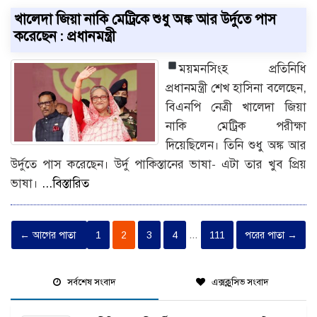
খালেদা জিয়া নাকি মেট্রিকে শুধু অঙ্ক আর উর্দুতে পাস
করেছেন : প্রধানমন্ত্রী
ময়মনসিংহ প্রতিনিধি
প্রধানমন্ত্রী শেখ হাসিনা বলেছেন,
বিএনপি নেত্রী খালেদা জিয়া
নাকি মেট্রিক পরীক্ষা
দিয়েছিলেন। তিনি শুধু অঙ্ক আর
উর্দুতে পাস করেছেন। উর্দু পাকিস্তানের ভাষা- এটা তার খুব প্রিয়
ভাষা।
...বিস্তারিত
← আগের পাতা
1
2
3
4
…
111
পরের পাতা →
সর্বশেষ সংবাদ
এক্সক্লুসিভ সংবাদ