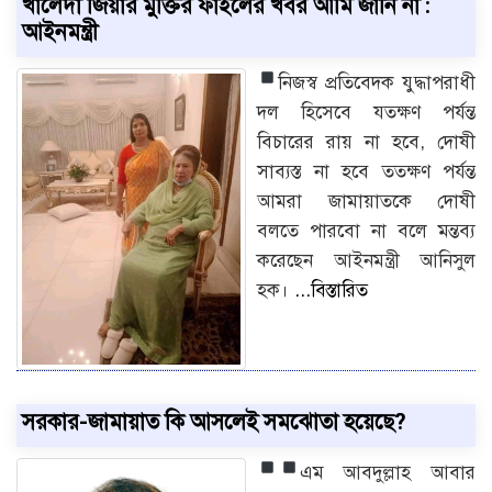
খালেদা জিয়ার মুক্তির ফাইলের খবর আমি জানি না :
আইনমন্ত্রী
নিজস্ব প্রতিবেদক
যুদ্ধাপরাধী
দল হিসেবে যতক্ষণ পর্যন্ত
বিচারের রায় না হবে, দোষী
সাব্যস্ত না হবে ততক্ষণ পর্যন্ত
আমরা জামায়াতকে দোষী
বলতে পারবো না বলে মন্তব্য
করেছেন আইনমন্ত্রী আনিসুল
হক।
...বিস্তারিত
সরকার-জামায়াত কি আসলেই সমঝোতা হয়েছে?
এম আবদুল্লাহ
আবার